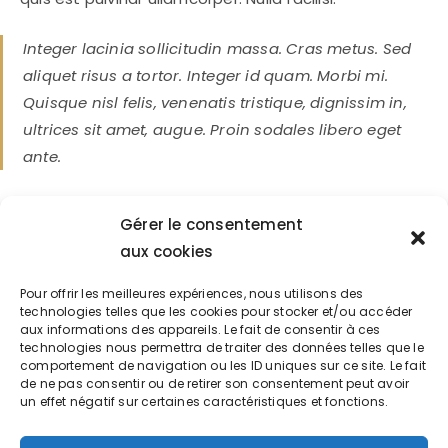
Integer lacinia sollicitudin massa. Cras metus. Sed
aliquet risus a tortor. Integer id quam. Morbi mi.
Quisque nisl felis, venenatis tristique, dignissim in,
ultrices sit amet, augue. Proin sodales libero eget
ante.
Aenean lectus elit, fermentum non, convallis id,
Gérer le consentement
sagittis at, neque. Nullam mauris orci, aliquet et,
aux cookies
iaculis et, viverra vitae, ligula. Nulla ut felis in purus
aliquam imperdiet. Maecenas aliquet mollis lectus.
Pour offrir les meilleures expériences, nous utilisons des
technologies telles que les cookies pour stocker et/ou accéder
Vivamus consectetuer risus et tortor. Lorem ipsum
aux informations des appareils. Le fait de consentir à ces
dolor sit amet, consectetur adipiscing elit. Integer
technologies nous permettra de traiter des données telles que le
comportement de navigation ou les ID uniques sur ce site. Le fait
nec odio. Praesent libero. Sed cursus ante dapibus
de ne pas consentir ou de retirer son consentement peut avoir
diam. Sed nisi. Nulla quis sem at nibh elementum
un effet négatif sur certaines caractéristiques et fonctions.
imperdiet. Duis sagittis ipsum.