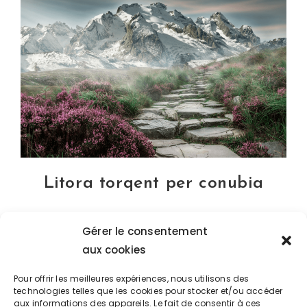
Auctor
Litora torqent per conubia
Curabitur sodales ligula in libero. Sed dignissim
Gérer le consentement
lacinia nunc. Curabitur tortor. Pellentesque
nibh. Aenean quam. In scelerisque sem at
aux cookies
dolor. Maecenas mattis. Sed convallis tristique
Pour offrir les meilleures expériences, nous utilisons des
sem. Proin ut ligula vel…
technologies telles que les cookies pour stocker et/ou accéder
aux informations des appareils. Le fait de consentir à ces