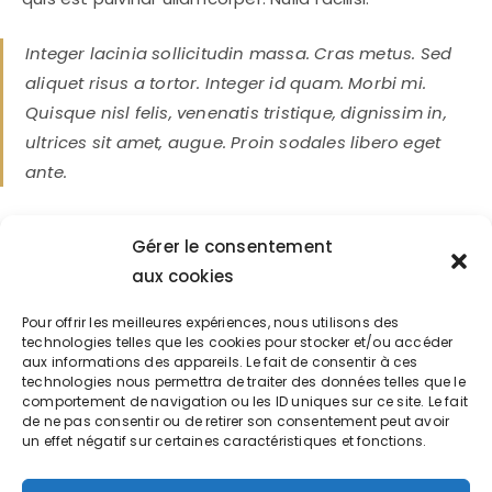
Integer lacinia sollicitudin massa. Cras metus. Sed
aliquet risus a tortor. Integer id quam. Morbi mi.
Quisque nisl felis, venenatis tristique, dignissim in,
ultrices sit amet, augue. Proin sodales libero eget
ante.
Aenean lectus elit, fermentum non, convallis id,
Gérer le consentement
sagittis at, neque. Nullam mauris orci, aliquet et,
aux cookies
iaculis et, viverra vitae, ligula. Nulla ut felis in purus
aliquam imperdiet. Maecenas aliquet mollis lectus.
Pour offrir les meilleures expériences, nous utilisons des
technologies telles que les cookies pour stocker et/ou accéder
Vivamus consectetuer risus et tortor. Lorem ipsum
aux informations des appareils. Le fait de consentir à ces
dolor sit amet, consectetur adipiscing elit. Integer
technologies nous permettra de traiter des données telles que le
comportement de navigation ou les ID uniques sur ce site. Le fait
nec odio. Praesent libero. Sed cursus ante dapibus
de ne pas consentir ou de retirer son consentement peut avoir
diam. Sed nisi. Nulla quis sem at nibh elementum
un effet négatif sur certaines caractéristiques et fonctions.
imperdiet. Duis sagittis ipsum.