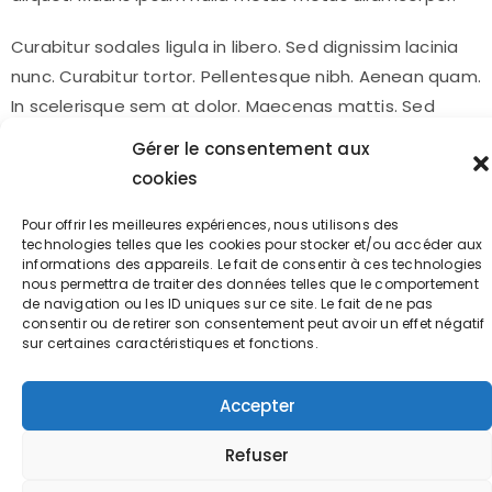
Curabitur sodales ligula in libero. Sed dignissim lacinia
nunc. Curabitur tortor. Pellentesque nibh. Aenean quam.
In scelerisque sem at dolor. Maecenas mattis. Sed
convallis tristique sem. Proin ut ligula vel nunc egestas
Gérer le consentement aux
porttitor. Morbi lectus risus, iaculis vel, suscipit quis,
cookies
luctus non, massa. Fusce ac turpis quis ligula lacinia
aliquet. Mauris ipsum nulla metus metus ullamcorper.
Pour offrir les meilleures expériences, nous utilisons des
technologies telles que les cookies pour stocker et/ou accéder aux
informations des appareils. Le fait de consentir à ces technologies
nous permettra de traiter des données telles que le comportement
de navigation ou les ID uniques sur ce site. Le fait de ne pas
consentir ou de retirer son consentement peut avoir un effet négatif
sur certaines caractéristiques et fonctions.
TOUS DROITS RÉSERVÉS QUALIQU'HEURE ECOPRESS 2022
-
CRÉATION C'EST OUVERT !
Accepter
Refuser